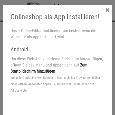
✖
Onlineshop als App installieren!
Navigation
Unser OnlineEditor funktioniert am besten wenn die
Webseite als App installiert wird.
Android:
Um diese Web-App zum Home-Bildschirm hinzuzufügen,
öffnen Sie das Menü und tippen dann auf
Zum
Startbildschirm hinzufügen
Wenn Ihr Gerät eine Menütaste hat, lässt sich das Browsermenü über
diese öffnen. Ansonsten tippen Sie auf die drei Punkte neben der
Adressleiste.